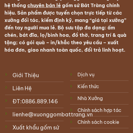
hệ thống
chuyên bán lẻ
gốm sứ Bát Tràng
chính
hiệu. Sản phẩm được tuyển chọn trực tiếp từ các
xưởng đối tác, kiểm định kỹ, mang “giá tại xưởng”
đến tay người mua lẻ. Bộ sưu tập đa dạng: ấm
chén, bát đĩa, lọ/bình hoa, đồ thờ, trang trí & quà
tặng; có
gói quà – in/khắc theo yêu cầu – xuất
hóa đơn
, giao nhanh toàn quốc, đổi trả linh hoạt.
Dịch vụ
Giới Thiệu
Kiến thức
Liên Hệ
Nhà Xưởng
ĐT:
0886.889.146
Chính sách hợp tác
lienhe@xuonggombattrang.vn
Chính sách cookie
Xuất khẩu gốm sứ