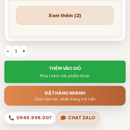
Xem thêm (2)
Tượng Mã Đáo Thành Công Quà Tết Bính Ngọ 2026 XG-TG27 s
THÊM VÀO GIỎ
Mua thêm sản phẩm khác
ĐẶT HÀNG NHANH
Giao tận nơi, nhận hàng trả tiền
0945.998.007
CHAT ZALO