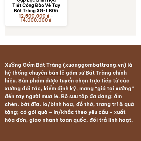
Cặp Lộc Bình Họa
Tiết Công Đào Vẽ Tay
Bát Tràng XG-LB05
12.500.000
₫
–
Khoảng
14.000.000
₫
giá:
từ
12.500.000 ₫
đến
14.000.000 ₫
Xưởng Gốm Bát Tràng (xuonggombattrang.vn) là
hệ thống
chuyên bán lẻ
gốm sứ Bát Tràng
chính
hiệu. Sản phẩm được tuyển chọn trực tiếp từ các
xưởng đối tác, kiểm định kỹ, mang “giá tại xưởng”
đến tay người mua lẻ. Bộ sưu tập đa dạng: ấm
chén, bát đĩa, lọ/bình hoa, đồ thờ, trang trí & quà
tặng; có
gói quà – in/khắc theo yêu cầu – xuất
hóa đơn
, giao nhanh toàn quốc, đổi trả linh hoạt.