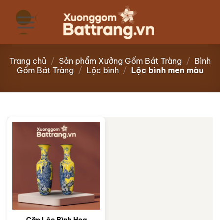
Bỏ
qua
nội
dung
Trang chủ
/
Sản phẩm Xưởng Gốm Bát Tràng
/
Bình
Gốm Bát Tràng
/
Lộc bình
/
Lộc bình men màu