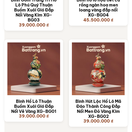
Bình Gốm Trang Trí Hồ
Bình hồ lô họa tiết cá
Lô Phú Quý Thuận
rồng ngàn hoa men
Buồm Xuôi Gió Đắp
loang vàng đắp nổi
Nổi Vàng Kim XG-
XG-BG04
45.500.000
₫
BG03
39.000.000
₫
Bình Hồ Lô Thuận
Bình Hút Lộc Hồ Lô Mã
Buồm Xuôi Gió Đắp
Đáo Thành Công Đắp
Nổi Vẽ Vàng XG-BG01
Nổi Men Đỏ Vàng Kim
39.000.000
₫
XG-BG02
39.000.000
₫