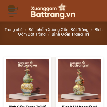
Bỏ
qua
nội
dung
Trang chủ
/
Sản phẩm Xưởng Gốm Bát Tràng
/
Bình
Gốm Bát Tràng
/
Bình Gốm Trang Trí