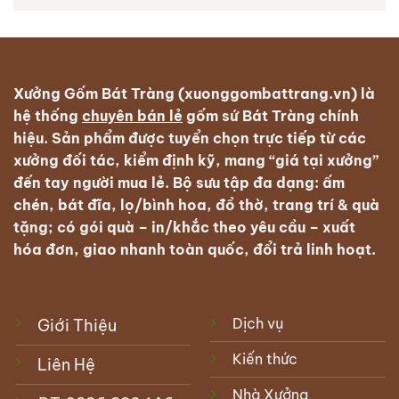
Xưởng Gốm Bát Tràng (xuonggombattrang.vn) là
hệ thống
chuyên bán lẻ
gốm sứ Bát Tràng
chính
hiệu. Sản phẩm được tuyển chọn trực tiếp từ các
xưởng đối tác, kiểm định kỹ, mang “giá tại xưởng”
đến tay người mua lẻ. Bộ sưu tập đa dạng: ấm
chén, bát đĩa, lọ/bình hoa, đồ thờ, trang trí & quà
tặng; có
gói quà – in/khắc theo yêu cầu – xuất
hóa đơn
, giao nhanh toàn quốc, đổi trả linh hoạt.
Dịch vụ
Giới Thiệu
Kiến thức
Liên Hệ
Nhà Xưởng