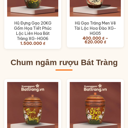
Hũ Đựng Gạo 20KG
Hũ Gạo Tráng Men Vẽ
Gốm Họa Tiết Phúc
Tài Lộc Hoa Đào XG-
Lộc Liên Hoa Bát
HG05
400.000
₫
–
Tràng XG-HG06
Khoảng
620.000
₫
1.500.000
₫
giá:
từ
400.000 ₫
đến
620.000 ₫
Chum ngâm rượu Bát Tràng