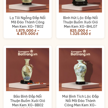
Lọ Tỏi Ngỗng Đắp Nổi
Bình Hút Lộc Đắp Nổi
Mã Đáo Thành Công
Thuận Buồm Xuôi Gió
Men Kem XG-TB02
Men Kem XG-BHL07
1.875.000
₫
–
825.000
₫
–
Khoảng
Khoảng
4.875.000
₫
1.325.000
₫
giá:
giá:
từ
từ
1.875.000 ₫
825.000 
đến
đến
4.875.000 ₫
1.325.000
Bảo Bình Đắp Nổi
Mai Bình Tích Lộc Đắp
Thuận Buồm Xuôi Gió
Nổi Mã Đáo Thành
Men Kem XG-BB02
Công Men Kem XG-