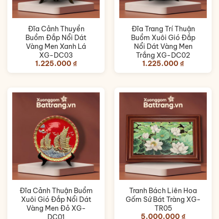
Đĩa Cảnh Thuyền
Đĩa Trang Trí Thuận
Buồm Đắp Nổi Dát
Buồm Xuôi Gió Đắp
Vàng Men Xanh Lá
Nổi Dát Vàng Men
XG-DC03
Trắng XG-DC02
1.225.000
₫
1.225.000
₫
Đĩa Cảnh Thuận Buồm
Tranh Bách Liên Hoa
Xuôi Gió Đắp Nổi Dát
Gốm Sứ Bát Tràng XG-
Vàng Men Đỏ XG-
TR05
5.000.000
₫
DC01