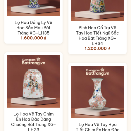
Lọ Hoa Dáng Ly Vẽ
Hoa Sắc Màu Bát
Bình Hoa Cổ Trụ Vẽ
Tràng XG-LH35
Tay Họa Tiết Ngũ Sắc
1.600.000
₫
Hoa Bát Tràng XG-
LH34
1.200.000
₫
Lọ Hoa Vẽ Tay Chim
Én Hoa Đào Dáng
Chuông Bát Tràng XG-
Lọ Hoa Vẽ Tay Họa
LH33
Tiết Chim Én Hoa Đào