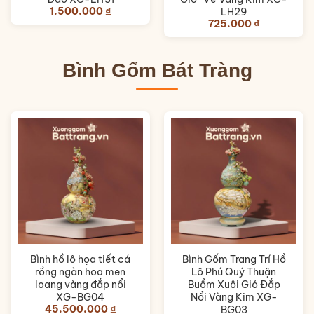
1.500.000
₫
LH29
725.000
₫
Bình Gốm Bát Tràng
Bình hồ lô họa tiết cá
Bình Gốm Trang Trí Hồ
rồng ngàn hoa men
Lô Phú Quý Thuận
loang vàng đắp nổi
Buồm Xuôi Gió Đắp
XG-BG04
Nổi Vàng Kim XG-
45.500.000
₫
BG03