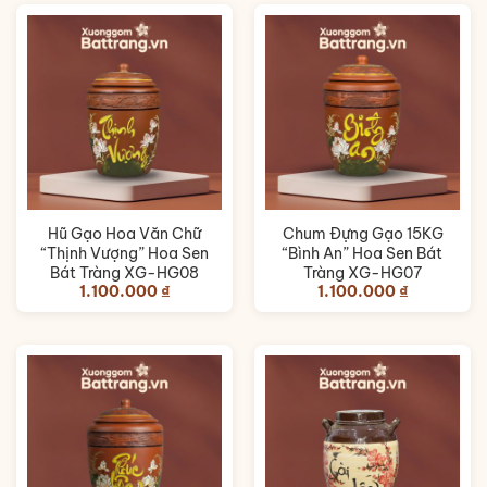
Hũ Gạo Hoa Văn Chữ
Chum Đựng Gạo 15KG
“Thịnh Vượng” Hoa Sen
“Bình An” Hoa Sen Bát
Bát Tràng XG-HG08
Tràng XG-HG07
1.100.000
₫
1.100.000
₫