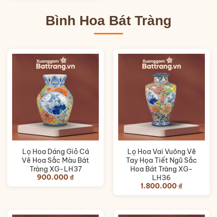
2.100.00
đến
4.250.00
Bình Hoa Bát Tràng
Lọ Hoa Dáng Giỏ Cá
Lọ Hoa Vai Vuông Vẽ
Vẽ Hoa Sắc Màu Bát
Tay Họa Tiết Ngũ Sắc
Tràng XG-LH37
Hoa Bát Tràng XG-
900.000
₫
LH36
1.800.000
₫