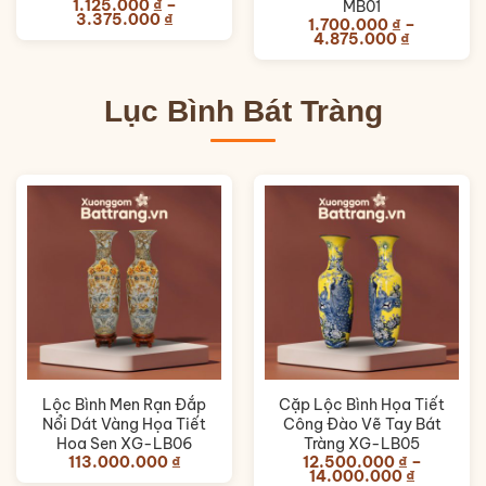
1.125.000
₫
–
MB01
Khoảng
3.375.000
₫
1.700.000
₫
–
giá:
Khoảng
4.875.000
₫
từ
giá:
1.125.000 ₫
từ
đến
1.700.000
3.375.000 ₫
đến
Lục Bình Bát Tràng
4.875.00
Lộc Bình Men Rạn Đắp
Cặp Lộc Bình Họa Tiết
Nổi Dát Vàng Họa Tiết
Công Đào Vẽ Tay Bát
Hoa Sen XG-LB06
Tràng XG-LB05
113.000.000
₫
12.500.000
₫
–
Khoảng
14.000.000
₫