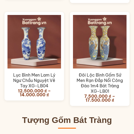
giá:
từ
12.500.0
đến
14.000.0
Lục Bình Men Lam Lý
Đôi Lộc Bình Gốm Sứ
Ngư Chầu Nguyệt Vẽ
Men Rạn Đắp Nổi Công
Tay XG-LB04
Đào 1m4 Bát Tràng
12.500.000
₫
–
XG-LB01
Khoảng
14.000.000
₫
7.500.000
₫
–
giá:
Khoảng
17.500.000
₫
từ
giá:
12.500.000 ₫
từ
đến
7.500.00
14.000.000 ₫
đến
Tượng Gốm Bát Tràng
17.500.0