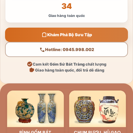
34
Giao hàng toàn quốc
Khám Phá Bộ Sưu Tập
Hotline: 0945.998.002
Cam kết
Gốm Sứ Bát Tràng
chất lượng
Giao hàng toàn quốc, đổi trả dễ dàng
BÌNH GỐM BÁT
CHUM RƯỢU, HŨ GẠO