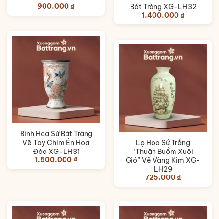
900.000
₫
Bát Tràng XG-LH32
1.400.000
₫
Bình Hoa Sứ Bát Tràng
Vẽ Tay Chim Én Hoa
Lọ Hoa Sứ Trắng
Đào XG-LH31
“Thuận Buồm Xuôi
1.500.000
₫
Gió” Vẽ Vàng Kim XG-
LH29
725.000
₫