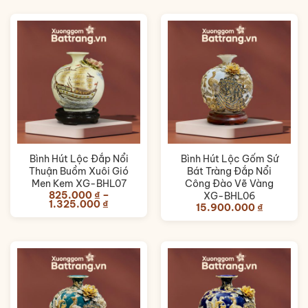
Bình Hút Lộc Đắp Nổi
Bình Hút Lộc Gốm Sứ
Thuận Buồm Xuôi Gió
Bát Tràng Đắp Nổi
Men Kem XG-BHL07
Công Đào Vẽ Vàng
825.000
₫
–
XG-BHL06
Khoảng
1.325.000
₫
15.900.000
₫
giá:
từ
825.000 ₫
đến
1.325.000 ₫