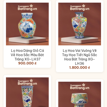
Lọ Hoa Dáng Giỏ Cá
Lọ Hoa Vai Vuông Vẽ
Vẽ Hoa Sắc Màu Bát
Tay Họa Tiết Ngũ Sắc
Tràng XG-LH37
Hoa Bát Tràng XG-
900.000
₫
LH36
1.800.000
₫