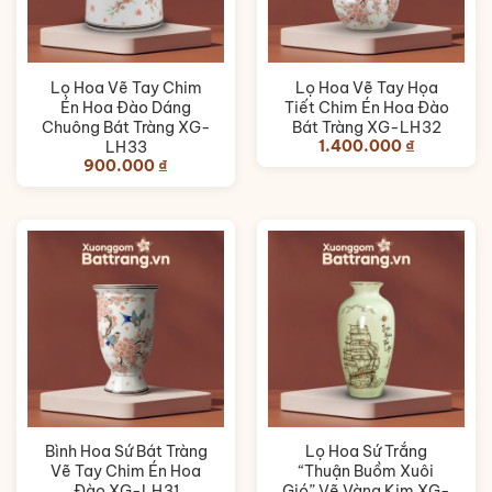
Lọ Hoa Vẽ Tay Chim
Lọ Hoa Vẽ Tay Họa
Én Hoa Đào Dáng
Tiết Chim Én Hoa Đào
Chuông Bát Tràng XG-
Bát Tràng XG-LH32
1.400.000
₫
LH33
900.000
₫
Bình Hoa Sứ Bát Tràng
Lọ Hoa Sứ Trắng
Vẽ Tay Chim Én Hoa
“Thuận Buồm Xuôi
Đào XG-LH31
Gió” Vẽ Vàng Kim XG-