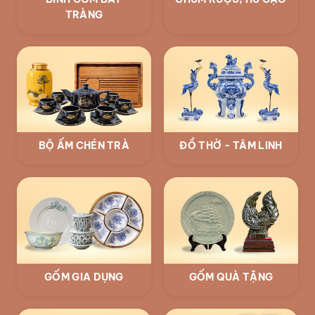
TRÀNG
BỘ ẤM CHÉN TRÀ
ĐỒ THỜ - TÂM LINH
GỐM GIA DỤNG
GỐM QUÀ TẶNG