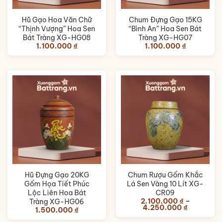
Hũ Gạo Hoa Văn Chữ
Chum Đựng Gạo 15KG
“Thịnh Vượng” Hoa Sen
“Bình An” Hoa Sen Bát
Bát Tràng XG-HG08
Tràng XG-HG07
1.100.000
₫
1.100.000
₫
Hũ Đựng Gạo 20KG
Chum Rượu Gốm Khắc
Gốm Họa Tiết Phúc
Lá Sen Vàng 10 Lít XG-
Lộc Liên Hoa Bát
CR09
2.100.000
₫
–
Tràng XG-HG06
Khoảng
4.250.000
₫
1.500.000
₫
giá:
từ