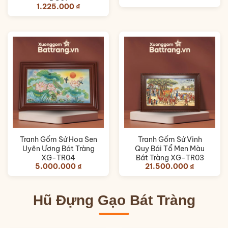
1.225.000
₫
Tranh Gốm Sứ Hoa Sen
Tranh Gốm Sứ Vinh
Uyên Ương Bát Tràng
Quy Bái Tổ Men Màu
XG-TR04
Bát Tràng XG-TR03
5.000.000
₫
21.500.000
₫
Hũ Đựng Gạo Bát Tràng