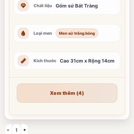
Gốm sứ Bát Tràng
Chất liệu
Loại men
Men sứ trắng bóng
Cao 31cm x Rộng 14cm
Kích thước
Xem thêm (4)
Lọ Hoa Gốm Bát Tràng Dáng Chai Vẽ Chim Trúc XG-LH23 số l