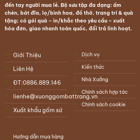
đến tay người mua lẻ. Bộ sưu tập đa dạng: ấm
chén, bát đĩa, lọ/bình hoa, đồ thờ, trang trí & quà
tặng; có
gói quà – in/khắc theo yêu cầu – xuất
hóa đơn
, giao nhanh toàn quốc, đổi trả linh hoạt.
Dịch vụ
Giới Thiệu
Kiến thức
Liên Hệ
Nhà Xưởng
ĐT:
0886.889.146
Chính sách hợp tác
lienhe@xuonggombattrang.vn
Chính sách cookie
Xuất khẩu gốm sứ
Hướng dẫn mua hàng