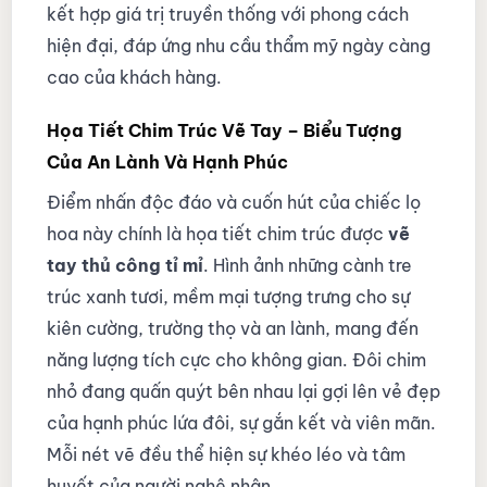
kết hợp giá trị truyền thống với phong cách
hiện đại, đáp ứng nhu cầu thẩm mỹ ngày càng
cao của khách hàng.
Họa Tiết Chim Trúc Vẽ Tay – Biểu Tượng
Của An Lành Và Hạnh Phúc
Điểm nhấn độc đáo và cuốn hút của chiếc lọ
hoa này chính là họa tiết chim trúc được
vẽ
tay thủ công tỉ mỉ
. Hình ảnh những cành tre
trúc xanh tươi, mềm mại tượng trưng cho sự
kiên cường, trường thọ và an lành, mang đến
năng lượng tích cực cho không gian. Đôi chim
nhỏ đang quấn quýt bên nhau lại gợi lên vẻ đẹp
của hạnh phúc lứa đôi, sự gắn kết và viên mãn.
Mỗi nét vẽ đều thể hiện sự khéo léo và tâm
huyết của người nghệ nhân.