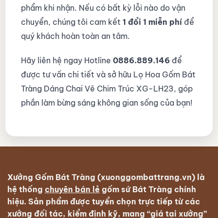
phẩm khi nhận. Nếu có bất kỳ lỗi nào do vận
chuyển, chúng tôi cam kết
1 đổi 1 miễn phí
để
quý khách hoàn toàn an tâm.
Hãy liên hệ ngay Hotline
0886.889.146
để
được tư vấn chi tiết và sở hữu Lọ Hoa Gốm Bát
Tràng Dáng Chai Vẽ Chim Trúc XG-LH23, góp
phần làm bừng sáng không gian sống của bạn!
Xưởng Gốm Bát Tràng (xuonggombattrang.vn) là
hệ thống
chuyên bán lẻ
gốm sứ Bát Tràng
chính
hiệu. Sản phẩm được tuyển chọn trực tiếp từ các
xưởng đối tác, kiểm định kỹ, mang “giá tại xưởng”