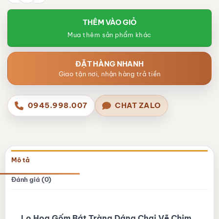
THÊM VÀO GIỎ
Mua thêm sản phẩm khác
ĐẶT HÀNG NHANH
Giao tận nơi, nhận hàng trả tiền
0945.998.007
CHAT ZALO
Mô tả
Đánh giá (0)
Lọ Hoa Gốm Bát Tràng Dáng Chai Vẽ Chim