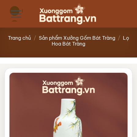
Bỏ
qua
nội
dung
Trang chủ
/
Sản phẩm Xưởng Gốm Bát Tràng
/
Lọ
Hoa Bát Tràng