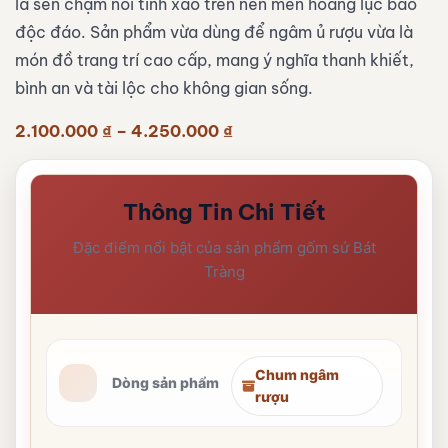
lá sen chạm nổi tinh xảo trên nền men hoàng lục bảo
độc đáo. Sản phẩm vừa dùng để ngâm ủ rượu vừa là
món đồ trang trí cao cấp, mang ý nghĩa thanh khiết,
bình an và tài lộc cho không gian sống.
Khoảng
2.100.000
₫
–
4.250.000
₫
giá:
từ
2.100.000 ₫
đến
Thông Tin Chi Tiết
4.250.000 ₫
Đặc điểm nổi bật của sản phẩm gốm sứ Bát
Tràng
Chum ngâm
Dòng sản phẩm
rượu