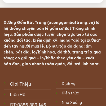
Xưởng Gốm Bát Tràng (xuonggombattrang.vn) là
hệ thống
chuyên bán lẻ
gốm sứ Bát Tràng
chính
hiệu. Sản phẩm được tuyển chọn trực tiếp từ các
xưởng đối tác, kiểm định kỹ, mang “giá tại xưởng”
đến tay người mua lẻ. Bộ sưu tập đa dạng: ấm
chén, bát đĩa, lọ/bình hoa, đồ thờ, trang trí & quà
tặng; có
gói quà – in/khắc theo yêu cầu – xuất
hóa đơn
, giao nhanh toàn quốc, đổi trả linh hoạt.
Dịch vụ
Giới Thiệu
Kiến thức
Liên Hệ
Nhà Xưởng
ĐT:
0886.889.146