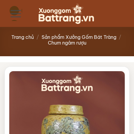
Bỏ
qua
nội
dung
Trang chủ
/
Sản phẩm Xưởng Gốm Bát Tràng
/
Chum ngâm rượu