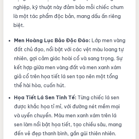
nghiệp, kỹ thuật này đảm bảo mỗi chiếc chum
là một tác phẩm độc bản, mang dấu ấn riêng
biệt.
Men Hoàng Lục Bảo Độc Đáo:
Lớp men vàng
đất chủ đạo, nổi bật với các vệt màu loang tự
nhiên, gợi cảm giác hoài cổ và sang trọng. Sự
kết hợp giữa men vàng đất và men xanh xám
giả cổ trên họa tiết lá sen tạo nên một tổng
thể hài hòa, cuốn hút.
Họa Tiết Lá Sen Tinh Tế:
Từng chiếc lá sen
được khắc họa tỉ mỉ, với đường nét mềm mại
và uyển chuyển. Màu men xanh xám trên lá
sen làm nổi bật họa tiết, tạo chiều sâu, mang
đến vẻ đẹp thanh bình, gần gũi thiên nhiên.