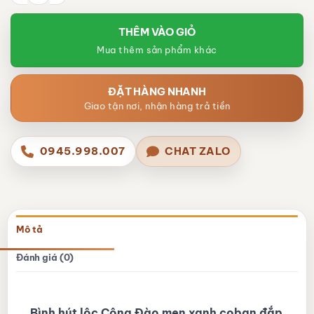
THÊM VÀO GIỎ
Mua thêm sản phẩm khác
ĐẶT HÀNG NHANH
Giao tận nơi, nhận hàng trả tiền
0945.998.007
CHAT ZALO
Mô tả
Đánh giá (0)
Bình hút lộc Công Đào men xanh coban đắp