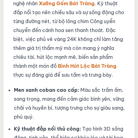
nghệ nhân
Xưởng Gốm Bát Tràng
. Kỹ thuật
đắp nổi tạo nên chiều sâu và sự sống động cho
từng đường nét, từ bộ lông chim Công uyển
chuyển đến cánh hoa sen thanh thoát. Đặc
biệt, việc phủ vẽ vàng 24K không chỉ làm tăng
thêm giá trị thẩm mỹ mà còn mang ý nghĩa
chiêu tài, hút lộc mạnh mẽ, biến sản phẩm
thành một món đồ
Bình Hút Lộc Bát Tràng
thực sự đáng giá để sưu tầm và trưng bày.
Men xanh coban cao cấp:
Màu sắc trầm ấm,
sang trọng, mang đến cảm giác bình yên, vững
chãi và huyền bí, tượng trưng cho sự giàu sang,
phú quý.
Kỹ thuật đắp nổi thủ công:
Tạo hình 3D sống
động, tinh xảo, thể hiện sự khéo léo và tài hoa