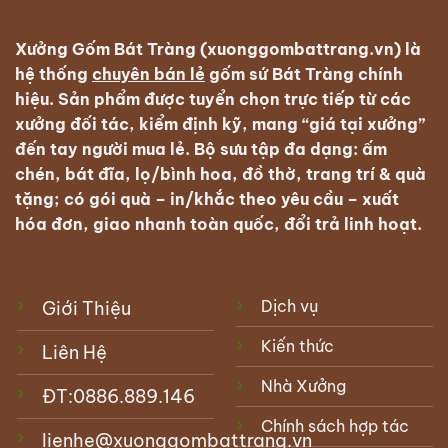
Xưởng Gốm Bát Tràng (xuonggombattrang.vn) là
hệ thống
chuyên bán lẻ
gốm sứ Bát Tràng
chính
hiệu. Sản phẩm được tuyển chọn trực tiếp từ các
xưởng đối tác, kiểm định kỹ, mang “giá tại xưởng”
đến tay người mua lẻ. Bộ sưu tập đa dạng: ấm
chén, bát đĩa, lọ/bình hoa, đồ thờ, trang trí & quà
tặng; có
gói quà – in/khắc theo yêu cầu – xuất
hóa đơn
, giao nhanh toàn quốc, đổi trả linh hoạt.
Dịch vụ
Giới Thiệu
Kiến thức
Liên Hệ
Nhà Xưởng
ĐT:
0886.889.146
Chính sách hợp tác
lienhe@xuonggombattrang.vn