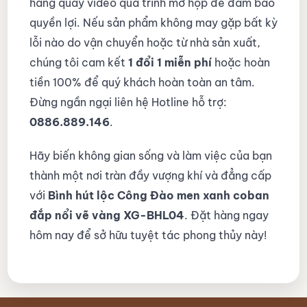
hàng quay video quá trình mở hộp để đảm bảo
quyền lợi. Nếu sản phẩm không may gặp bất kỳ
lỗi nào do vận chuyển hoặc từ nhà sản xuất,
chúng tôi cam kết
1 đổi 1 miễn phí
hoặc hoàn
tiền 100% để quý khách hoàn toàn an tâm.
Đừng ngần ngại liên hệ Hotline hỗ trợ:
0886.889.146
.
Hãy biến không gian sống và làm việc của bạn
thành một nơi tràn đầy vượng khí và đẳng cấp
với
Bình hút lộc Công Đào men xanh coban
đắp nổi vẽ vàng XG-BHL04
. Đặt hàng ngay
hôm nay để sở hữu tuyệt tác phong thủy này!