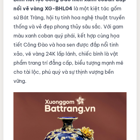
nổi vẽ vàng XG-BHL04
là một kiệt tác gốm
sứ Bát Tràng, hội tụ tinh hoa nghệ thuật truyền
thống và vẻ đẹp phong thủy sâu sắc. Với gam
màu xanh coban quý phái, kết hợp cùng họa
tiết Công Đào và hoa sen được đắp nổi tinh
xảo, vẽ vàng 24K lấp lánh, chiếc bình là vật
phẩm trang trí đẳng cấp, biểu tượng mạnh mẽ
cho tài lộc, phú quý và sự thịnh vượng bền
vững.