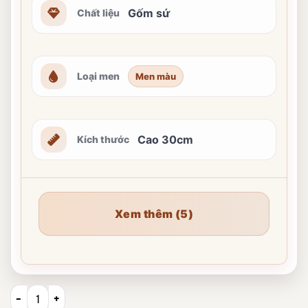
Gốm sứ
Chất liệu
Loại men
Men màu
Cao 30cm
Kích thước
Xem thêm (5)
Bình hút lộc Công Đào men xanh coban đắp nổi vẽ vàng XG-B