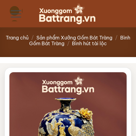
Bỏ
qua
nội
dung
Trang chủ
/
Sản phẩm Xưởng Gốm Bát Tràng
/
Bình
Gốm Bát Tràng
/
Bình hút tài lộc